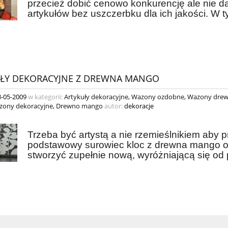
przecież dobić cenowo konkurencję ale nie d
artykułów bez uszczerbku dla ich jakości. W
ŁY DEKORACYJNE Z DREWNA MANGO
3-05-2009
w kategorii:
Artykuły dekoracyjne
,
Wazony ozdobne
,
Wazony drew
zony dekoracyjne
,
Drewno mango
autor:
dekoracje
Trzeba być artystą a nie rzemieślnikiem aby p
podstawowy surowiec kloc z drewna mango o 
stworzyć zupełnie nową, wyróżniającą się od