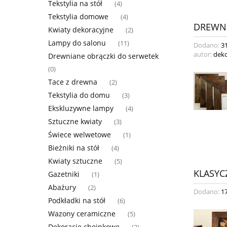
Tekstylia na stół
(4)
Tekstylia domowe
(4)
DREWNI
Kwiaty dekoracyjne
(2)
Lampy do salonu
(11)
Dodano:
3
autor:
deko
Drewniane obrączki do serwetek
(0)
Tace z drewna
(2)
Tekstylia do domu
(3)
Ekskluzywne lampy
(4)
Sztuczne kwiaty
(3)
Świece welwetowe
(1)
Bieżniki na stół
(4)
Kwiaty sztuczne
(5)
KLASYC
Gazetniki
(1)
Abażury
(2)
Dodano:
1
Podkładki na stół
(6)
Wazony ceramiczne
(5)
Dekoracje choinkowe