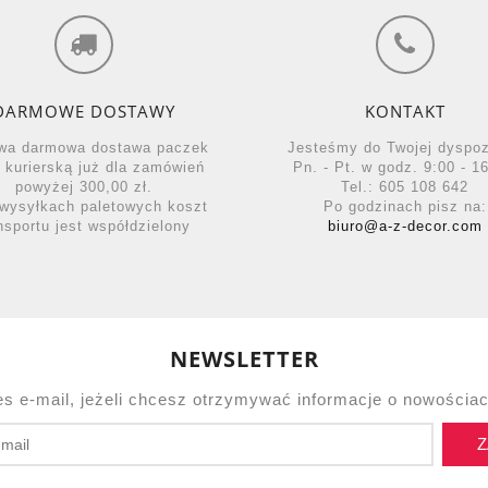
DARMOWE DOSTAWY
KONTAKT
wa darmowa dostawa paczek
Jesteśmy do Twojej dyspo
ą kurierską już dla zamówień
Pn. - Pt. w godz. 9:00 - 16
powyżej 300,00 zł.
Tel.: 605 108 642
wysyłkach paletowych koszt
Po godzinach pisz na:
nsportu jest współdzielony
biuro@a-z-decor.com
NEWSLETTER
es e-mail, jeżeli chcesz otrzymywać informacje o nowościac
Z