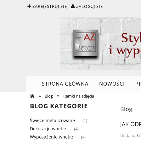
ZAREJESTRUJ SIĘ
ZALOGUJ SIĘ
STRONA GŁÓWNA
NOWOŚCI
P
»
»
Blog
Ramki na zdjęcia
BLOG KATEGORIE
Blog
Świece metalizowane
(1)
JAK OD
Dekoracje wnętrz
(4)
Dodano:
0
Wyposażenie wnętrz
(4)