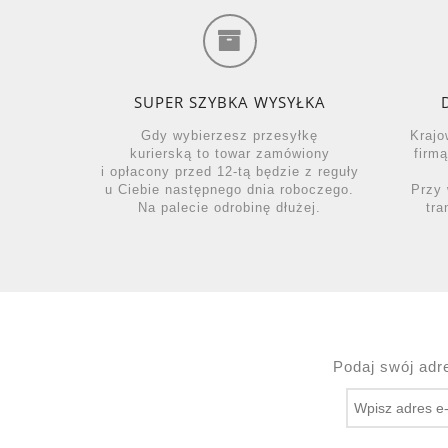
SUPER SZYBKA WYSYŁKA
Gdy wybierzesz przesyłkę
Krajo
kurierską to towar zamówiony
firm
i opłacony przed 12-tą będzie z reguły
u Ciebie następnego dnia roboczego.
Przy 
Na palecie odrobinę dłużej.
tra
Podaj swój adr