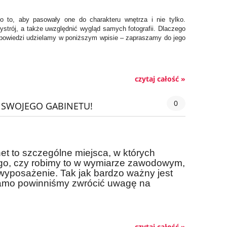
to, aby pasowały one do charakteru wnętrza i nie tylko.
trój, a także uwzględnić wygląd samych fotografii. Dlaczego
dpowiedzi udzielamy w poniższym wpisie – zapraszamy do jego
czytaj całość »
0
 SWOJEGO GABINETU!
t to szczególne miejsca, w których
go, czy robimy to w wymiarze zawodowym,
wyposażenie. Tak jak bardzo ważny jest
k samo powinniśmy zwrócić uwagę na
czytaj całość »