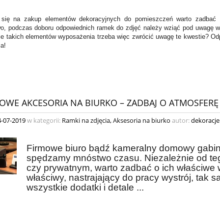
 się na zakup elementów dekoracyjnych do pomieszczeń warto zadbać o 
o, podczas doboru odpowiednich ramek do zdjęć należy wziąć pod uwagę wys
ie takich elementów wyposażenia trzeba więc zwrócić uwagę te kwestie? O
a!
OWE AKCESORIA NA BIURKO – ZADBAJ O ATMOSFERĘ
4-07-2019
w kategorii:
Ramki na zdjęcia
,
Aksesoria na biurko
autor:
dekoracje
Firmowe biuro bądź kameralny domowy gabine
spędzamy mnóstwo czasu. Niezależnie od te
czy prywatnym, warto zadbać o ich właściwe 
właściwy, nastrajający do pracy wystrój, ta
wszystkie dodatki i detale ...