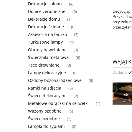
Dekoracje salonu
(4)
Donice ceramiczne
Decydując
(0)
Przykładow
Dekoracje domu
(1)
przy zakup
Dekoracje ścienne
(0)
przeczytani
Aksesoria na biurko
(3)
Turkusowe lampy
(1)
Obrusy bawełniane
(3)
Świeczniki metalowe
(6)
WYJĄTK
Tace drewniane
(3)
Dodano:
0
Lampy dekoracyjne
(8)
Ozdoby bożonarodzeniowe
(6)
Ramki na zdjęcia
(5)
Świece dekoracyjne
(2)
Metalowe obrączki na serwetki
(1)
Wazony ozdobne
(6)
Świece ozdobne
(2)
Lampki do sypialni
(8)