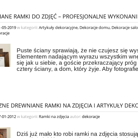
ANE RAMKI DO ZDJĘĆ – PROFESJONALNE WYKONANI
1-05-2019
w kategorii:
Artykuły dekoracyjne
,
Dekoracje domu
,
Dekoracje sal
racje
Puste ściany sprawiają, że nie czujesz się w
Elementem nadającym wyrazu wszystkim wnętr
się jak u siebie, a goście przekraczający próg
cztery ściany, a dom, który żyje. Aby fotografie 
ZNE DREWNIANE RAMKI NA ZDJĘCIA I ARTYKUŁY DEK
7-01-2012
w kategorii:
Ramki na zdjęcia
autor:
dekoracje
Dziś już mało kto robi ramki na zdjęcia stos