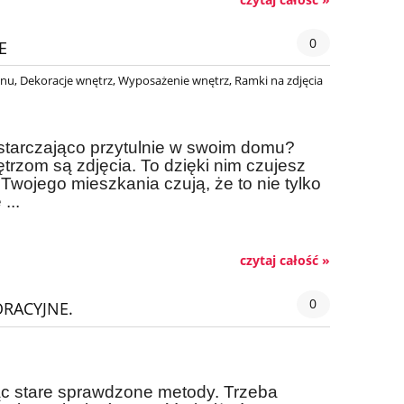
0
E
onu
,
Dekoracje wnętrz
,
Wyposażenie wnętrz
,
Ramki na zdjęcia
ystarczająco przytulnie w swoim domu?
zom są zdjęcia. To dzięki nim czujesz
 Twojego mieszkania czują, że to nie tylko
...
czytaj całość »
0
ORACYJNE.
ując stare sprawdzone metody. Trzeba