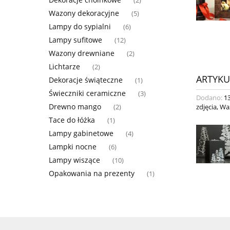
(2)
Wazony dekoracyjne
(5)
Lampy do sypialni
(6)
Lampy sufitowe
(12)
Wazony drewniane
(2)
Lichtarze
(2)
ARTYKU
Dekoracje świąteczne
(1)
Świeczniki ceramiczne
(3)
Dodano:
1
Drewno mango
zdjęcia
,
Wa
(2)
Tace do łóżka
(1)
Lampy gabinetowe
(4)
Lampki nocne
(6)
Lampy wiszące
(10)
Opakowania na prezenty
(1)