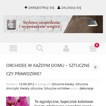
ZAREJESTRUJ SIĘ
ZALOGUJ SIĘ
ORCHIDEE W KAŻDYM DOMU – SZTUCZNE
0
CZY PRAWDZIWE?
Dodano:
12-03-2012
w kategorii:
Sztuczne kwiaty
,
Sztuczne
storczyki
,
Kwiaty sztuczne
,
Sztuczne orchidee
autor:
dekoracje
Te egzotyczne, bajecznie kolorowe