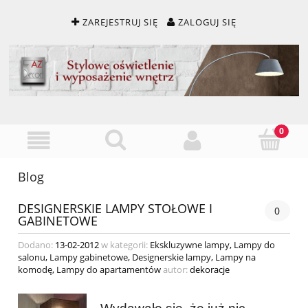
ZAREJESTRUJ SIĘ
ZALOGUJ SIĘ
Blog
DESIGNERSKIE LAMPY STOŁOWE I
0
GABINETOWE
Dodano:
13-02-2012
w kategorii:
Ekskluzywne lampy
,
Lampy do
salonu
,
Lampy gabinetowe
,
Designerskie lampy
,
Lampy na
komodę
,
Lampy do apartamentów
autor:
dekoracje