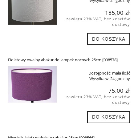
Wysyłka w:
24 godziny
185,00 zł
zawiera 23% VAT, bez kosztów
dostawy
DO KOSZYKA
Fioletowy owalny abażur do lampek nocnych 25cm [008578]
Dostępność:
mała ilość
Wysyłka w:
24 godziny
75,00 zł
zawiera 23% VAT, bez kosztów
dostawy
DO KOSZYKA
Niewielki biały perkalowy abażur 25cm [008566]