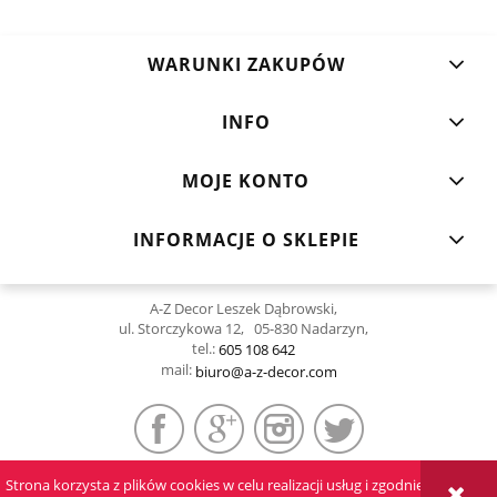
WARUNKI ZAKUPÓW
INFO
MOJE KONTO
INFORMACJE O SKLEPIE
A-Z Decor Leszek Dąbrowski,
ul. Storczykowa 12, 05-830 Nadarzyn,
tel.:
605 108 642
mail:
biuro@a-z-decor.com
Strona korzysta z plików cookies w celu realizacji usług i zgodnie z
POKAŻ PEŁNĄ WERSJĘ STRONY