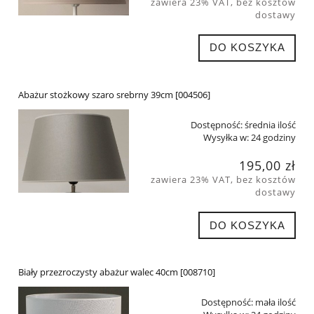
zawiera 23% VAT, bez kosztów
dostawy
DO KOSZYKA
Abażur stożkowy szaro srebrny 39cm [004506]
Dostępność:
średnia ilość
Wysyłka w:
24 godziny
195,00 zł
zawiera 23% VAT, bez kosztów
dostawy
DO KOSZYKA
Biały przezroczysty abażur walec 40cm [008710]
Dostępność:
mała ilość