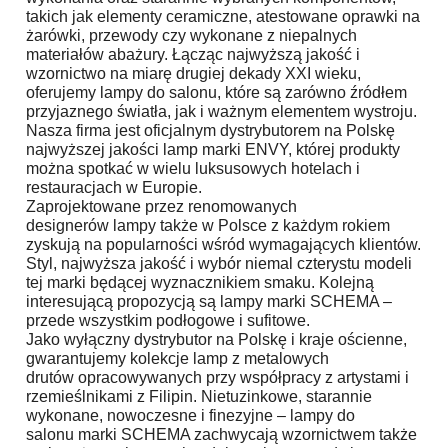
takich jak elementy ceramiczne, atestowane oprawki na
żarówki, przewody czy wykonane z niepalnych
materiałów abażury. Łącząc najwyższą jakość i
wzornictwo na miarę drugiej dekady XXI wieku,
oferujemy lampy do salonu, które są zarówno źródłem
przyjaznego światła, jak i ważnym elementem wystroju.
Nasza firma jest oficjalnym dystrybutorem na Polskę
najwyższej jakości lamp marki ENVY, której produkty
można spotkać w wielu luksusowych hotelach i
restauracjach w Europie.
Zaprojektowane przez renomowanych
designerów lampy także w Polsce z każdym rokiem
zyskują na popularności wśród wymagających klientów.
Styl, najwyższa jakość i wybór niemal czterystu modeli
tej marki będącej wyznacznikiem smaku. Kolejną
interesującą propozycją są lampy marki SCHEMA –
przede wszystkim podłogowe i sufitowe.
Jako wyłączny dystrybutor na Polskę i kraje ościenne,
gwarantujemy kolekcje lamp z metalowych
drutów opracowywanych przy współpracy z artystami i
rzemieślnikami z Filipin. Nietuzinkowe, starannie
wykonane, nowoczesne i finezyjne – lampy do
salonu marki SCHEMA zachwycają wzornictwem także