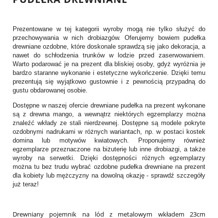
Prezentowane w tej kategorii wyroby mogą nie tylko służyć do
przechowywania w nich drobiazgów. Oferujemy bowiem pudełka
drewniane ozdobne, które doskonale sprawdzą się jako dekoracja, a
nawet do schłodzenia trunków w lodzie przed zaserwowaniem.
Warto podarować je na prezent dla bliskiej osoby, gdyż wyróżnia je
bardzo staranne wykonanie i estetyczne wykończenie. Dzięki temu
prezentują się wyjątkowo gustownie i z pewnością przypadną do
gustu obdarowanej osobie.
Dostępne w naszej ofercie drewniane pudełka na prezent wykonane
są z drewna mango, a wewnątrz niektórych egzemplarzy można
znaleźć wkłady ze stali nierdzewnej. Dostępne są modele pokryte
ozdobnymi nadrukami w różnych wariantach, np. w postaci kostek
domina lub motywów kwiatowych. Proponujemy również
egzemplarze przeznaczone na biżuterię lub inne drobiazgi, a także
wyroby na serwetki. Dzięki dostępności różnych egzemplarzy
można tu bez trudu wybrać ozdobne pudełka drewniane na prezent
dla kobiety lub mężczyzny na dowolną okazję - sprawdź szczegóły
już teraz!
Drewniany pojemnik na lód z metalowym wkładem 23cm