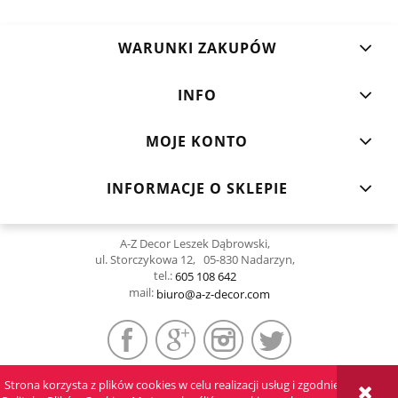
WARUNKI ZAKUPÓW
INFO
MOJE KONTO
INFORMACJE O SKLEPIE
A-Z Decor Leszek Dąbrowski,
ul. Storczykowa 12, 05-830 Nadarzyn,
tel.:
605 108 642
mail:
biuro@a-z-decor.com
Strona korzysta z plików cookies w celu realizacji usług i zgodnie z
POKAŻ PEŁNĄ WERSJĘ STRONY