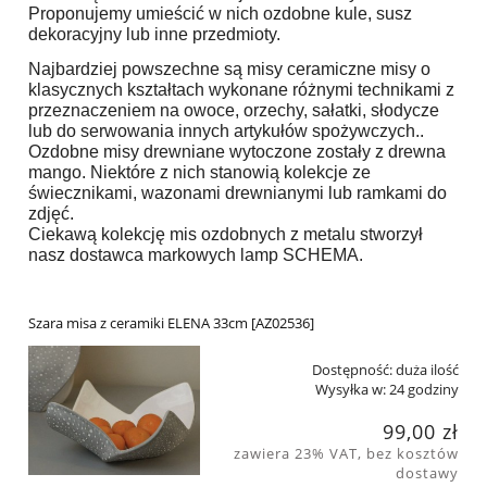
Proponujemy umieścić w nich ozdobne kule, susz
dekoracyjny lub inne przedmioty.
Najbardziej powszechne są misy ceramiczne misy o
klasycznych kształtach wykonane różnymi technikami z
przeznaczeniem na owoce, orzechy, sałatki, słodycze
lub do serwowania innych artykułów spożywczych..
Ozdobne misy drewniane wytoczone zostały z drewna
mango. Niektóre z nich stanowią kolekcje ze
świecznikami, wazonami drewnianymi lub ramkami do
zdjęć.
Ciekawą kolekcję mis ozdobnych z metalu stworzył
nasz dostawca markowych lamp SCHEMA.
Szara misa z ceramiki ELENA 33cm [AZ02536]
Dostępność:
duża ilość
Wysyłka w:
24 godziny
99,00 zł
zawiera 23% VAT, bez kosztów
dostawy