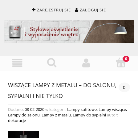
ZAREJESTRUJ SIĘ
ZALOGUJ SIĘ
WISZĄCE LAMPY Z METALU – DO SALONU,
0
SYPIALNI I NIE TYLKO
Dodano:
08-02-2020
w kategorii:
Lampy sufitowe
,
Lampy wiszące
,
Lampy do salonu
,
Lampy z metalu
,
Lampy do sypialni
autor:
dekoracje