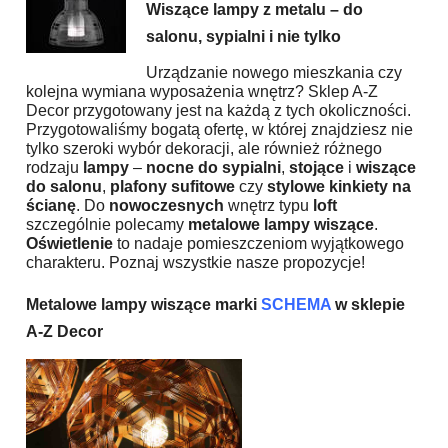
Wiszące lampy
z metalu –
do
salonu
,
sypialni
i nie tylko
Urządzanie nowego mieszkania czy
kolejna wymiana wyposażenia wnętrz? Sklep A-Z
Decor przygotowany jest na każdą z tych okoliczności.
Przygotowaliśmy bogatą ofertę, w której znajdziesz nie
tylko szeroki wybór dekoracji, ale również różnego
rodzaju
lampy
–
nocne do sypialni
,
stojące
i
wiszące
do salonu
,
plafony sufitowe
czy
stylowe kinkiety na
ścianę
. Do
nowoczesnych
wnętrz typu
loft
szczególnie polecamy
metalowe lampy wiszące
.
Oświetlenie
to nadaje pomieszczeniom wyjątkowego
charakteru. Poznaj wszystkie nasze propozycje!
Metalowe lampy wiszące
marki
SCHEMA
w
sklepie
A-Z Decor