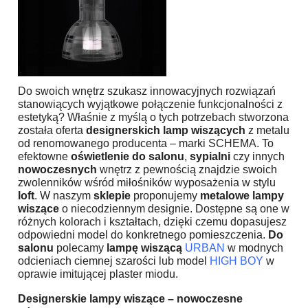
Do swoich wnętrz szukasz innowacyjnych rozwiązań
stanowiących wyjątkowe połączenie funkcjonalności z
estetyką? Właśnie z myślą o tych potrzebach stworzona
została oferta
designerskich lamp wiszących
z metalu
od renomowanego producenta – marki SCHEMA. To
efektowne
oświetlenie
do salonu
,
sypialni
czy innych
nowoczesnych
wnętrz z pewnością znajdzie swoich
zwolenników wśród miłośników wyposażenia w stylu
loft
. W naszym
sklepie
proponujemy
metalowe lampy
wiszące
o niecodziennym designie. Dostępne są one w
różnych kolorach i kształtach, dzięki czemu dopasujesz
odpowiedni model do konkretnego pomieszczenia.
Do
salonu
polecamy
lampę wiszącą
URBAN
w modnych
odcieniach ciemnej szarości lub model
HIGH BOY
w
oprawie imitującej plaster miodu.
Designerskie lampy wiszące
–
nowoczesne