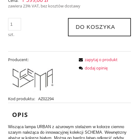
Cena:
zawiera 23% VAT, bez kosztów dostawy
DO KOSZYKA
szt.
Producent:
zapytaj o produkt
dodaj opinię
Kod produktu:
AZ02294
OPIS
Wisząca lampa URBAN z ażurowym stelażem w kolorze ciemno
szarym należąca do innowacyjnej kolekcji SCHEMA. Wewnętrzny
abażur w kolorze białym. Można go bardzo łatwo odkręcić gdyby