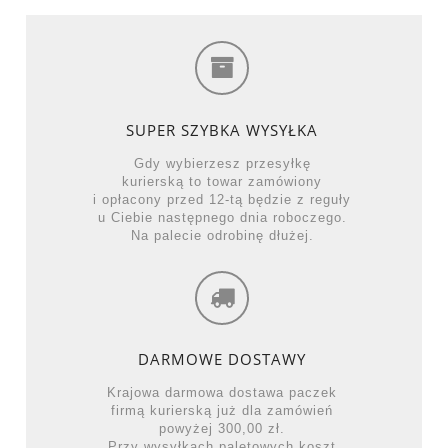
SUPER SZYBKA WYSYŁKA
Gdy wybierzesz przesyłkę
kurierską to towar zamówiony
i opłacony przed 12-tą będzie z reguły
u Ciebie następnego dnia roboczego.
Na palecie odrobinę dłużej.
DARMOWE DOSTAWY
Krajowa darmowa dostawa paczek
firmą kurierską już dla zamówień
powyżej 300,00 zł.
Przy wysyłkach paletowych koszt