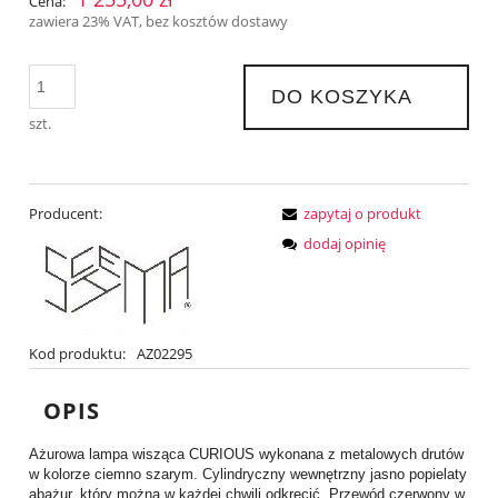
Cena:
zawiera 23% VAT, bez kosztów dostawy
DO KOSZYKA
szt.
Producent:
zapytaj o produkt
dodaj opinię
Kod produktu:
AZ02295
OPIS
Ażurowa lampa wisząca CURIOUS wykonana z metalowych drutów
w kolorze ciemno szarym. Cylindryczny wewnętrzny jasno popielaty
abażur, który można w każdej chwili odkręcić. Przewód czerwony w