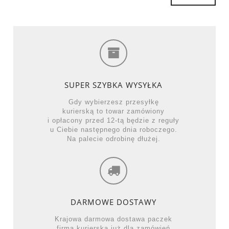
SUPER SZYBKA WYSYŁKA
Gdy wybierzesz przesyłkę
kurierską to towar zamówiony
i opłacony przed 12-tą będzie z reguły
u Ciebie następnego dnia roboczego.
Na palecie odrobinę dłużej.
DARMOWE DOSTAWY
Krajowa darmowa dostawa paczek
firmą kurierską już dla zamówień