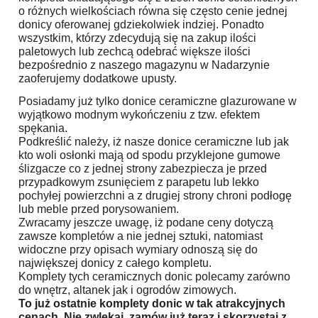
o różnych wielkościach równa się często cenie jednej
donicy oferowanej gdziekolwiek indziej. Ponadto
wszystkim, którzy zdecydują się na zakup ilości
paletowych lub zechcą odebrać większe ilości
bezpośrednio z naszego magazynu w Nadarzynie
zaoferujemy dodatkowe upusty.
Posiadamy już tylko donice ceramiczne glazurowane w
wyjątkowo modnym wykończeniu z tzw. efektem
spękania.
Podkreślić należy, iż nasze donice ceramiczne lub jak
kto woli osłonki mają od spodu przyklejone gumowe
ślizgacze co z jednej strony zabezpiecza je przed
przypadkowym zsunięciem z parapetu lub lekko
pochyłej powierzchni a z drugiej strony chroni podłogę
lub meble przed porysowaniem.
Zwracamy jeszcze uwagę, iż podane ceny dotyczą
zawsze kompletów a nie jednej sztuki, natomiast
widoczne przy opisach wymiary odnoszą się do
największej donicy z całego kompletu.
Komplety tych ceramicznych donic polecamy zarówno
do wnętrz, altanek jak i ogrodów zimowych.
To już ostatnie komplety donic w tak atrakcyjnych
cenach. Nie zwlekaj, zamów już teraz i skorzystaj z