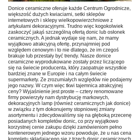
Donice ceramiczne oferuje każde Centrum Ogrodnicze,
większość dużych kwiaciarni, setki sklepów
internetowych i sklepy wielkopowierzchniowe z
artykułami dekoracyjnymi. Trudno więc kogokolwiek
zaskoczyć jakąś szczególną ofertą donic lub osłonek
ceramicznych. A jednak wydaje się nam, że mamy
wyjątkowo atrakcyjną ofertę, przynajmniej pod
względem cenowym i to nie dlatego, że im czegoś
brakuje lub przestały być trendy. Nasze donice
ceramiczne wyprodukowane zostały przez liczącego
się na świecie producenta, który zaopatruje wszystkie
bardziej znane w Europie i na całym świecie
supermarkety. Ze zrozumiałych względów nie podajemy
jego nazwy. W czym więc tkwi tajemnica atrakcyjnej
ceny? Wyjaśnienie jest proste – cztery renomowane
firmy powierzyły nam dystrybucję markowych,
dekoracyjnych lamp (również ceramicznych jak donice)
w związku z tym dokonujemy stopniowej zmiany
asortymentu i zdecydowaliśmy się na głęboką przecenę
posiadanych kompletów donic, co przy wyjątkowo
korzystnej cenie zakupu dzięki zamówieniom pełno
kontenerowym jednego wzoru powoduje, że u nas cena
kompletu składającego się z trzech donic ceramicznych