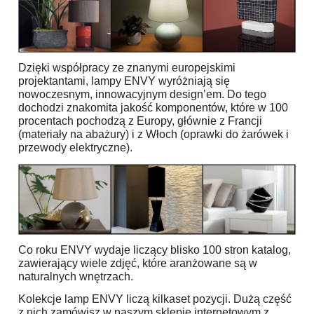
Dzięki współpracy ze znanymi europejskimi
projektantami, lampy ENVY wyróżniają się
nowoczesnym, innowacyjnym design’em. Do tego
dochodzi znakomita jakość komponentów, które w 100
procentach pochodzą z Europy, głównie z Francji
(materiały na abażury) i z Włoch (oprawki do żarówek i
przewody elektryczne).
Co roku ENVY wydaje liczący blisko 100 stron katalog,
zawierający wiele zdjęć, które aranżowane są w
naturalnych wnętrzach.
Kolekcje lamp ENVY liczą kilkaset pozycji. Dużą część
z nich zamówisz w naszym sklepie internetowym z