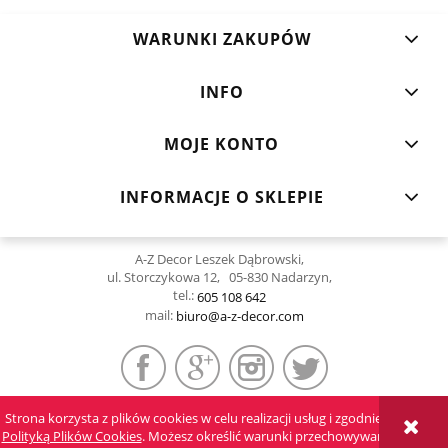
WARUNKI ZAKUPÓW
INFO
MOJE KONTO
INFORMACJE O SKLEPIE
A-Z Decor Leszek Dąbrowski,
ul. Storczykowa 12, 05-830 Nadarzyn,
tel.:
605 108 642
mail:
biuro@a-z-decor.com
Strona korzysta z plików cookies w celu realizacji usług i zgodnie z
POKAŻ PEŁNĄ WERSJĘ STRONY
Polityką Plików Cookies
. Możesz określić warunki przechowywania