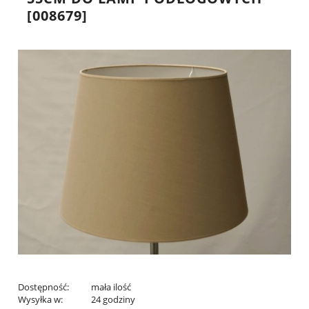
[008679]
Dostępność:
mała ilość
Wysyłka w:
24 godziny