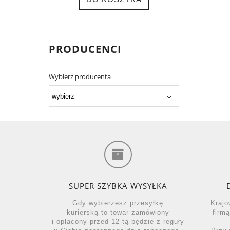
PRODUCENCI
Wybierz producenta
SUPER SZYBKA WYSYŁKA
Gdy wybierzesz przesyłkę
Krajo
kurierską to towar zamówiony
firm
i opłacony przed 12-tą będzie z reguły