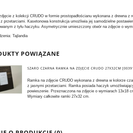
djęcie z kolekcji CRUDO w formie prostopadłościanu wykonana z drewna z 
r z przetarciami. Kasetonowa konstrukcja umożliwia jej samodzielne postawi
wanym z tyłu haczyku. Asymetrycznie umieszczony otwór na zdjęcie o wym
zenia: Tajlandia
DUKTY POWIĄZANE
SZARO CZARNA RAMKA NA ZDJĘCIE CRUDO 27X32CM [0039
Ramka na zdjęcie CRUDO wykonana z drewna w kolorze cz
z jasnymi przetarciami. Ramka posiada haczyk umożliwiający
powieszenie. Przeznaczona na zdjęcie o wymiarach 13x18 c
Wymiary całkowite ramki 27x32 cm.
IE O PRODUKCIE (0)