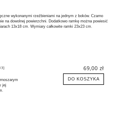
ręczne wykonanymi rzeźbieniami na jednym z boków. Czarno
enie na dowolnej powierzchni. Dodatkowo ramkę można powiesić
iarach 13x18 cm. Wymiary całkowite ramki 23x23 cm.
69,00 zł
13]
DO KOSZYKA
arnoszarym
 jej
m.