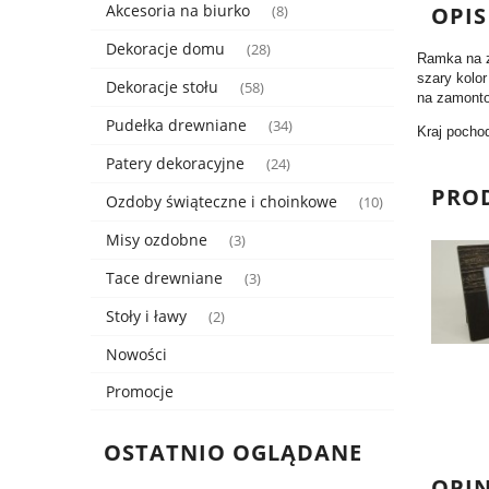
Akcesoria na biurko
OPIS
(8)
Dekoracje domu
(28)
Ramka na z
szary kolo
Dekoracje stołu
(58)
na zamonto
Pudełka drewniane
(34)
Kraj pochod
Patery dekoracyjne
(24)
PRO
Ozdoby świąteczne i choinkowe
(10)
Misy ozdobne
(3)
Tace drewniane
(3)
Stoły i ławy
(2)
Nowości
Promocje
OSTATNIO OGLĄDANE
OPIN