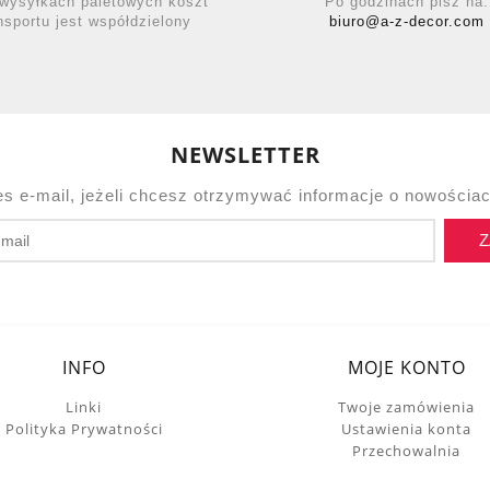
wysyłkach paletowych koszt
Po godzinach pisz na:
nsportu jest współdzielony
biuro@a-z-decor.com
NEWSLETTER
es e-mail, jeżeli chcesz otrzymywać informacje o nowościac
Z
INFO
MOJE KONTO
Linki
Twoje zamówienia
Polityka Prywatności
Ustawienia konta
Przechowalnia