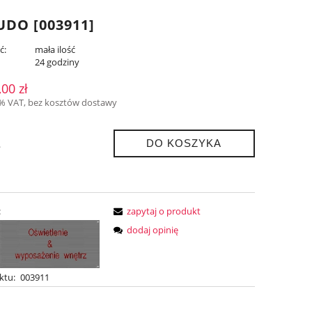
DO [003911]
ć:
mała ilość
:
24 godziny
,00 zł
3% VAT, bez kosztów dostawy
DO KOSZYKA
.
:
zapytaj o produkt
dodaj opinię
ktu:
003911