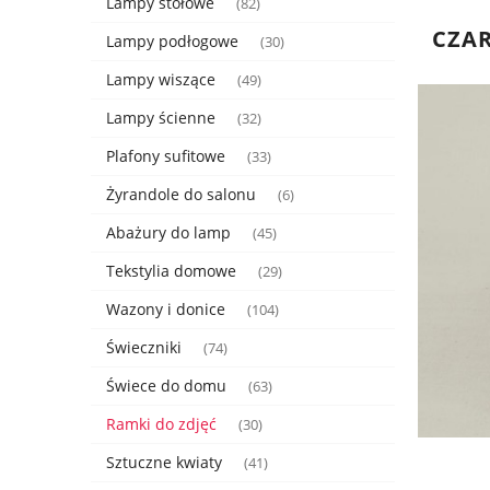
Lampy stołowe
(82)
CZAR
Lampy podłogowe
(30)
Lampy wiszące
(49)
Lampy ścienne
(32)
Plafony sufitowe
(33)
Żyrandole do salonu
(6)
Abażury do lamp
(45)
Tekstylia domowe
(29)
Wazony i donice
(104)
Świeczniki
(74)
Świece do domu
(63)
Ramki do zdjęć
(30)
Sztuczne kwiaty
(41)