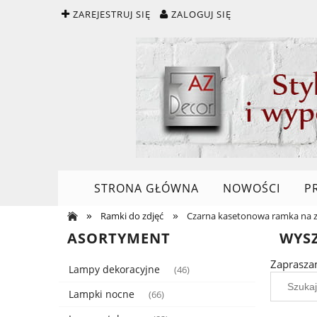
ZAREJESTRUJ SIĘ
ZALOGUJ SIĘ
STRONA GŁÓWNA
NOWOŚCI
P
»
»
Ramki do zdjęć
Czarna kasetonowa ramka na z
ASORTYMENT
WYS
Zaprasza
Lampy dekoracyjne
(46)
Lampki nocne
(66)