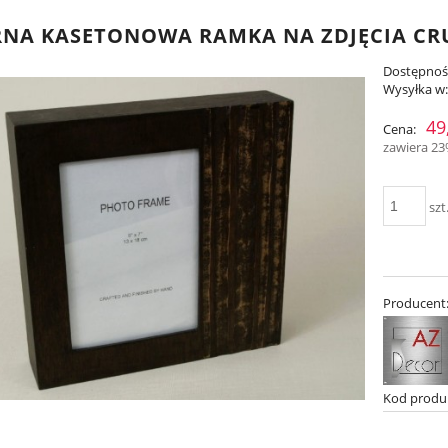
NA KASETONOWA RAMKA NA ZDJĘCIA CRU
Dostępnoś
Wysyłka w
49
Cena:
zawiera 2
szt
Producent
Kod produ