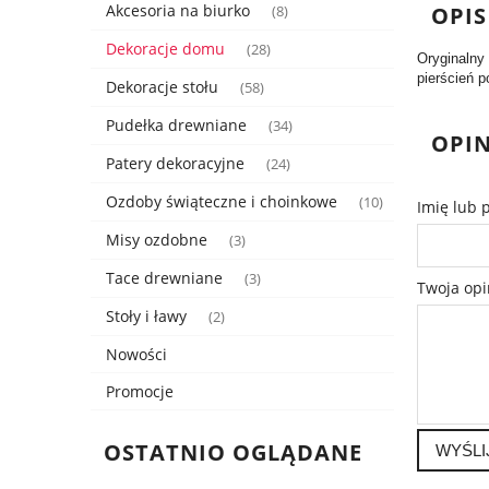
Akcesoria na biurko
OPIS
(8)
Dekoracje domu
(28)
Oryginalny
pierścień 
Dekoracje stołu
(58)
Pudełka drewniane
(34)
OPIN
Patery dekoracyjne
(24)
Ozdoby świąteczne i choinkowe
(10)
Imię lub 
Misy ozdobne
(3)
Tace drewniane
(3)
Twoja opi
Stoły i ławy
(2)
Nowości
Promocje
OSTATNIO OGLĄDANE
WYŚLI