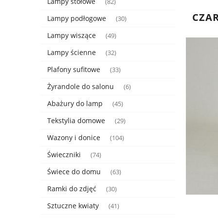
Lampy stołowe
(82)
CZAR
Lampy podłogowe
(30)
Lampy wiszące
(49)
Lampy ścienne
(32)
Plafony sufitowe
(33)
Żyrandole do salonu
(6)
Abażury do lamp
(45)
Tekstylia domowe
(29)
Wazony i donice
(104)
Świeczniki
(74)
Świece do domu
(63)
Ramki do zdjęć
(30)
Sztuczne kwiaty
(41)