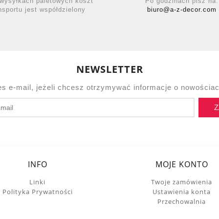
wysyłkach paletowych koszt
Po godzinach pisz na:
nsportu jest współdzielony
biuro@a-z-decor.com
NEWSLETTER
es e-mail, jeżeli chcesz otrzymywać informacje o nowościac
Z
INFO
MOJE KONTO
Linki
Twoje zamówienia
Polityka Prywatności
Ustawienia konta
Przechowalnia