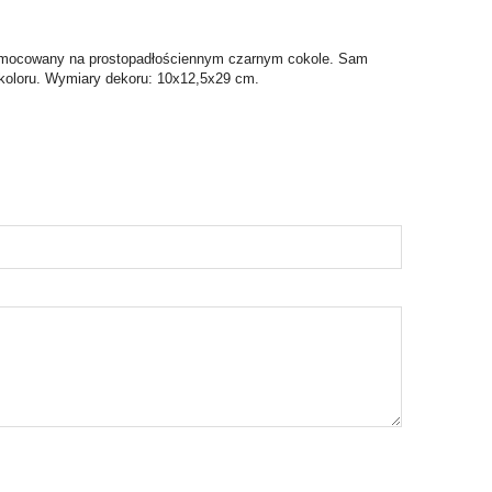
, umocowany na prostopadłościennym czarnym cokole. Sam
 koloru. Wymiary dekoru: 10x12,5x29 cm.