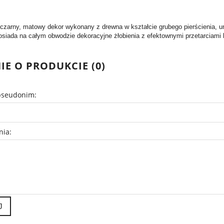
 czarny, matowy dekor wykonany z drewna w kształcie grubego pierścienia
posiada na całym obwodzie dekoracyjne żłobienia z efektownymi przetarciami
IE O PRODUKCIE (0)
pseudonim:
nia:
J