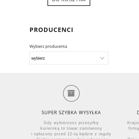
PRODUCENCI
Wybierz producenta
SUPER SZYBKA WYSYŁKA
Gdy wybierzesz przesyłkę
Krajo
kurierską to towar zamówiony
firm
i opłacony przed 12-tą będzie z reguły