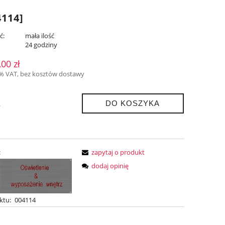
114]
ć:
mała ilość
:
24 godziny
,00 zł
3% VAT, bez kosztów dostawy
DO KOSZYKA
.
:
zapytaj o produkt
dodaj opinię
ktu:
004114