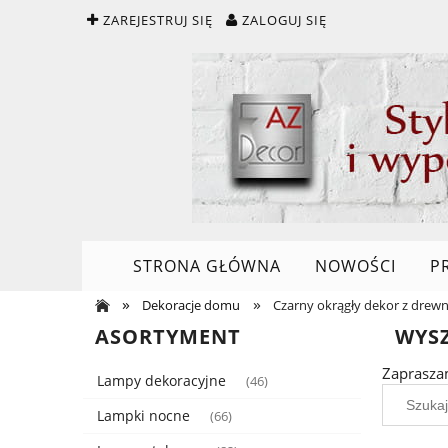
ZAREJESTRUJ SIĘ
ZALOGUJ SIĘ
STRONA GŁÓWNA
NOWOŚCI
P
»
»
Dekoracje domu
Czarny okrągły dekor z drew
ASORTYMENT
WYS
Zaprasza
Lampy dekoracyjne
(46)
Lampki nocne
(66)