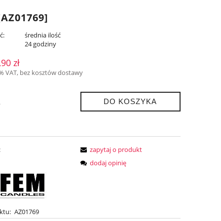
AZ01769]
ć:
średnia ilość
:
24 godziny
,90 zł
3% VAT, bez kosztów dostawy
DO KOSZYKA
.
:
zapytaj o produkt
dodaj opinię
ktu:
AZ01769