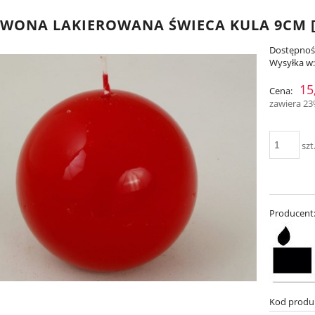
WONA LAKIEROWANA ŚWIECA KULA 9CM [
Dostępnoś
Wysyłka w
15
Cena:
zawiera 2
szt
Producent
Kod produ