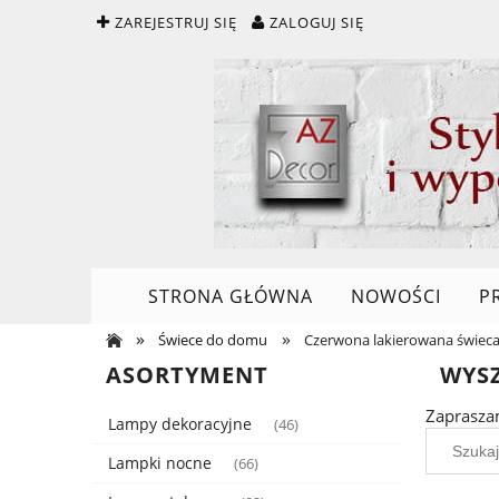
ZAREJESTRUJ SIĘ
ZALOGUJ SIĘ
STRONA GŁÓWNA
NOWOŚCI
P
»
»
Świece do domu
Czerwona lakierowana świeca
ASORTYMENT
WYS
Zaprasza
Lampy dekoracyjne
(46)
Lampki nocne
(66)