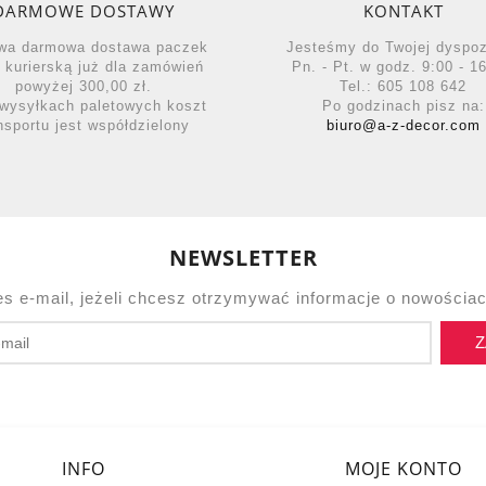
DARMOWE DOSTAWY
KONTAKT
wa darmowa dostawa paczek
Jesteśmy do Twojej dyspo
ą kurierską już dla zamówień
Pn. - Pt. w godz. 9:00 - 16
powyżej 300,00 zł.
Tel.: 605 108 642
wysyłkach paletowych koszt
Po godzinach pisz na:
nsportu jest współdzielony
biuro@a-z-decor.com
NEWSLETTER
es e-mail, jeżeli chcesz otrzymywać informacje o nowościac
Z
INFO
MOJE KONTO