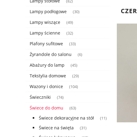
Lampy stołowe
(82)
CZER
Lampy podłogowe
(30)
Lampy wiszące
(49)
Lampy ścienne
(32)
Plafony sufitowe
(33)
Żyrandole do salonu
(6)
Abażury do lamp
(45)
Tekstylia domowe
(29)
Wazony i donice
(104)
Świeczniki
(74)
Świece do domu
(63)
Świece dekoracyjne na stół
(11)
Świece na święta
(31)