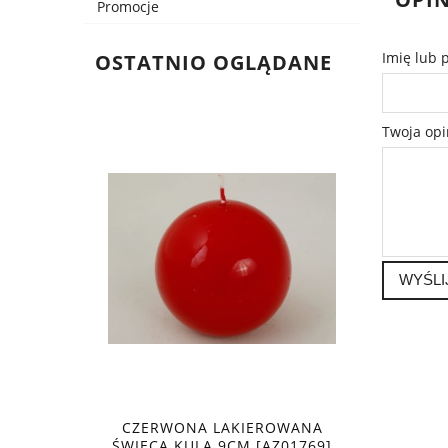
Promocje
Imię lub 
OSTATNIO OGLĄDANE
Twoja opi
WYŚLI
CZERWONA LAKIEROWANA
ŚWIECA KULA 9CM [AZ01769]