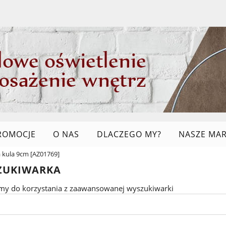
ROMOCJE
O NAS
DLACZEGO MY?
NASZE MAR
 kula 9cm [AZ01769]
LINKI
ZUKIWARKA
my do korzystania z zaawansowanej wyszukiwarki