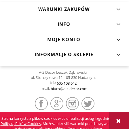
WARUNKI ZAKUPÓW
INFO
MOJE KONTO
INFORMACJE O SKLEPIE
A-Z Decor Leszek Dąbrowski,
ul. Storczykowa 12, 05-830 Nadarzyn,
tel.:
605 108 642
mail:
biuro@a-z-decor.com
Strona korzysta z plików cookies w celu realizacji usług i zgodnie z
POKAŻ PEŁNĄ WERSJĘ STRONY
Polityką Plików Cookies
. Możesz określić warunki przechowywania
lub dostępu do plików cookies w Twojej przeglądarce.