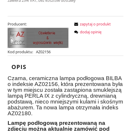
zawiera 23% VAT, bez kosztów dostawy
Producent:
zapytaj o produkt
dodaj opinię
Kod produktu:
AZ02156
OPIS
Czarna, ceramiczna lampa podłogowa BILBA
o indeksie AZ02156, która prezentowana była
w tym miejscu została zastąpiona smuklejszą
lampą PERLA IX z cylindryczną, drewnianą
podstawą, nieco mniejszymi kulami i skośnym
abażurem. Ta nowa lampa otrzymała indeks
AZ02180.
Lampę podłogową prezentowaną na
zdjęciu można aktualnie zamówić pod