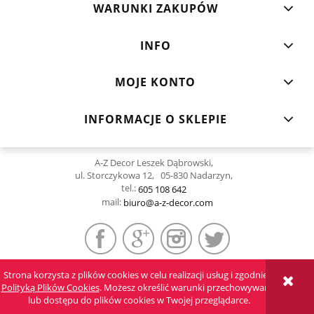
WARUNKI ZAKUPÓW
INFO
MOJE KONTO
INFORMACJE O SKLEPIE
A-Z Decor Leszek Dąbrowski,
ul. Storczykowa 12, 05-830 Nadarzyn,
tel.:
605 108 642
mail:
biuro@a-z-decor.com
Strona korzysta z plików cookies w celu realizacji usług i zgodnie z
POKAŻ PEŁNĄ WERSJĘ STRONY
Polityką Plików Cookies
. Możesz określić warunki przechowywania
lub dostępu do plików cookies w Twojej przeglądarce.
Sklep internetowy Shoper.pl