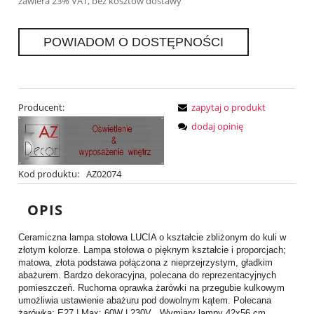
zawiera 23% VAT, bez kosztów dostawy
POWIADOM O DOSTĘPNOŚCI
Producent:
zapytaj o produkt
dodaj opinię
Kod produktu:
AZ02074
OPIS
Ceramiczna lampa stołowa LUCIA o kształcie zbliżonym do kuli w
złotym kolorze. Lampa stołowa o pięknym kształcie i proporcjach;
matowa, złota podstawa połączona z nieprzejrzystym, gładkim
abażurem. Bardzo dekoracyjna, polecana do reprezentacyjnych
pomieszczeń. Ruchoma oprawka żarówki na przegubie kulkowym
umożliwia ustawienie abażuru pod dowolnym kątem. Polecana
żarówka: E27 | Max: 60W | 230V . Wymiary lampy 42x56 cm.