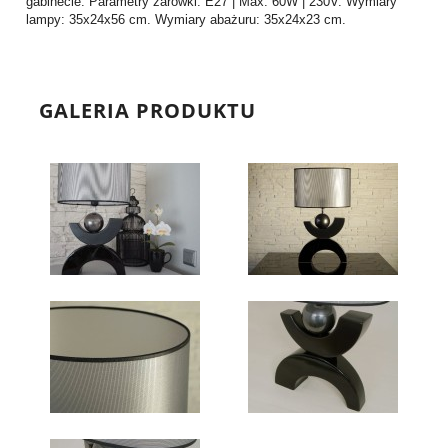
gabinecie. Parametry żarówki: E27 | Max: 60W | 230V. Wymiary
lampy: 35x24x56 cm. Wymiary abażuru: 35x24x23 cm.
GALERIA PRODUKTU