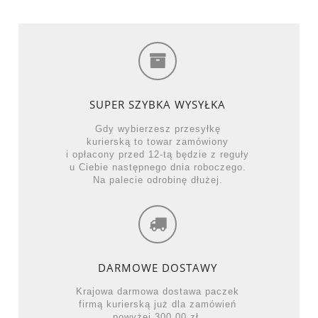
SUPER SZYBKA WYSYŁKA
Gdy wybierzesz przesyłkę
kurierską to towar zamówiony
i opłacony przed 12-tą będzie z reguły
u Ciebie następnego dnia roboczego.
Na palecie odrobinę dłużej.
DARMOWE DOSTAWY
Krajowa darmowa dostawa paczek
firmą kurierską już dla zamówień
powyżej 300,00 zł.