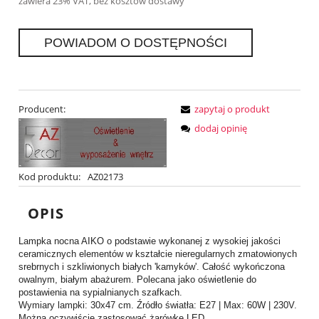
zawiera 23% VAT, bez kosztów dostawy
POWIADOM O DOSTĘPNOŚCI
Producent:
zapytaj o produkt
dodaj opinię
Kod produktu:
AZ02173
OPIS
Lampka nocna AIKO o podstawie wykonanej z wysokiej jakości
ceramicznych elementów w kształcie nieregularnych zmatowionych
srebrnych i szkliwionych białych 'kamyków'. Całość wykończona
owalnym, białym abażurem. Polecana jako oświetlenie do
postawienia na sypialnianych szafkach.
Wymiary lampki: 30x47 cm. Źródło światła: E27 | Max: 60W | 230V.
Można oczywiście zastosować żarówkę LED.