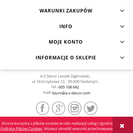
WARUNKI ZAKUPÓW
INFO
MOJE KONTO
INFORMACJE O SKLEPIE
A-Z Decor Leszek Dąbrowski,
ul. Storczykowa 12, 05-830 Nadarzyn,
tel.:
605 108 642
mail:
biuro@a-z-decor.com
Strona korzysta z plików cookies w celu realizacji usług i zgodnie z
POKAŻ PEŁNĄ WERSJĘ STRONY
Polityką Plików Cookies
. Możesz określić warunki przechowywania