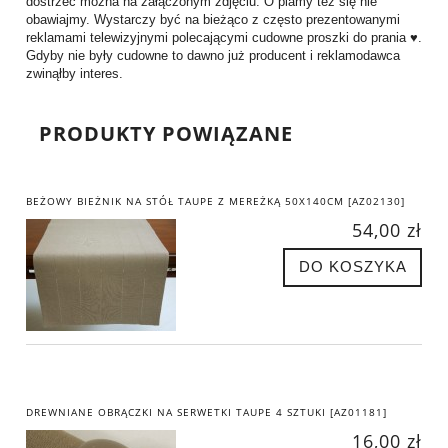
dostrzec można na załączonym zdjęciu. O plamy też się nie
obawiajmy. Wystarczy być na bieżąco z często prezentowanymi
reklamami telewizyjnymi polecającymi cudowne proszki do prania ♥.
Gdyby nie były cudowne to dawno już producent i reklamodawca
zwinąłby interes.
PRODUKTY POWIĄZANE
BEŻOWY BIEŻNIK NA STÓŁ TAUPE Z MEREŻKĄ 50X140CM [AZ02130]
54,00 zł
DO KOSZYKA
DREWNIANE OBRĄCZKI NA SERWETKI TAUPE 4 SZTUKI [AZ01181]
16,00 zł