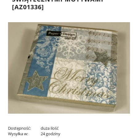
[AZ01336]
Dostępność:
duża ilość
Wysyłka w:
24 godziny