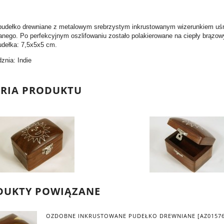
 pudełko drewniane z metalowym srebrzystym inkrustowanym wizerunkiem uś
nego. Po perfekcyjnym oszlifowaniu zostało polakierowane na ciepły brązowy
dełka: 7,5x5x5 cm.
dznia: Indie
ERIA PRODUKTU
DUKTY POWIĄZANE
OZDOBNE INKRUSTOWANE PUDEŁKO DREWNIANE [AZ01576