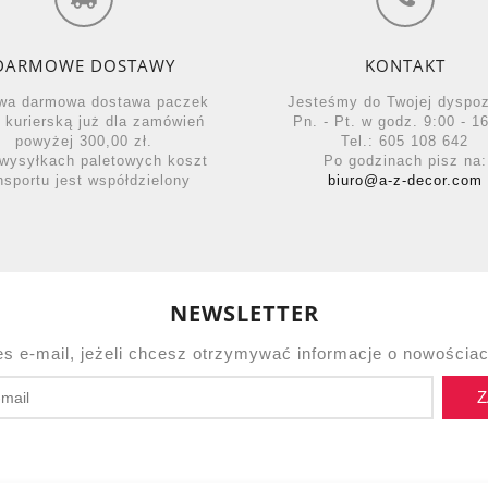
DARMOWE DOSTAWY
KONTAKT
wa darmowa dostawa paczek
Jesteśmy do Twojej dyspo
ą kurierską już dla zamówień
Pn. - Pt. w godz. 9:00 - 16
powyżej 300,00 zł.
Tel.: 605 108 642
wysyłkach paletowych koszt
Po godzinach pisz na:
nsportu jest współdzielony
biuro@a-z-decor.com
NEWSLETTER
es e-mail, jeżeli chcesz otrzymywać informacje o nowościac
Z