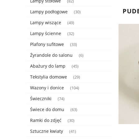
Lampy stołowe
(82)
PUDE
Lampy podłogowe
(30)
Lampy wiszące
(49)
Lampy ścienne
(32)
Plafony sufitowe
(33)
Żyrandole do salonu
(6)
Abażury do lamp
(45)
Tekstylia domowe
(29)
Wazony i donice
(104)
Świeczniki
(74)
Świece do domu
(63)
Ramki do zdjęć
(30)
Sztuczne kwiaty
(41)