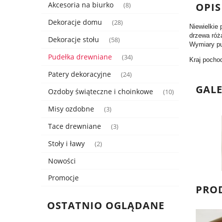
Akcesoria na biurko
OPIS
(8)
Dekoracje domu
(28)
Niewielkie
drzewa róża
Dekoracje stołu
(58)
Wymiary pu
Pudełka drewniane
(34)
Kraj pocho
Patery dekoracyjne
(24)
GAL
Ozdoby świąteczne i choinkowe
(10)
Misy ozdobne
(3)
Tace drewniane
(3)
Stoły i ławy
(2)
Nowości
Promocje
PRO
OSTATNIO OGLĄDANE