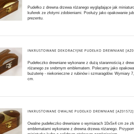
Pudełko z drewna drzewa różanego wyglądające jak miniatur
kuferek ze złotymi zdobieniami. Posłuży jako opakowanie jub
prezentu.
INKRUSTOWANE DEKORACYJNE PUDEŁKO DREWNIANE [AZ0
Pudełeczko drewniane wykonane z dużą starannością z dre
różanego ze srebrnym emblematem. Polecamy jako opakowa
bużuterię - niekonieczne z rubinów i szmaragdów. Wymiary 7
cm.
INKRUSTOWANE OWALNE PUDEŁKO DREWNIANE [AZ01572]
Owalne pudełeczko drewniane o wymiarach 10x5x4 cm ze zł
emblematami wykonane z drewna drzewa różanego. Przypom