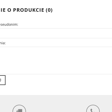
IE O PRODUKCIE (0)
pseudonim:
nia:
J