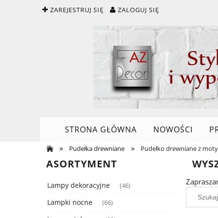
ZAREJESTRUJ SIĘ
ZALOGUJ SIĘ
STRONA GŁÓWNA
NOWOŚCI
P
»
»
Pudełka drewniane
Pudełko drewniane z moty
ASORTYMENT
WYS
Zaprasza
Lampy dekoracyjne
(46)
Lampki nocne
(66)