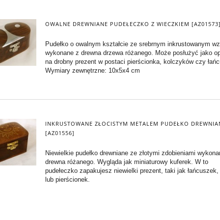
OWALNE DREWNIANE PUDEŁECZKO Z WIECZKIEM [AZ01573
Pudełko o owalnym kształcie ze srebrnym inkrustowanym w
wykonane z drewna drzewa różanego. Może posłużyć jako o
na drobny prezent w postaci pierścionka, kolczyków czy łań
Wymiary zewnętrzne: 10x5x4 cm
INKRUSTOWANE ZŁOCISTYM METALEM PUDEŁKO DREWNIA
[AZ01556]
Niewielkie pudełko drewniane ze złotymi zdobieniami wykona
drewna różanego. Wygląda jak miniaturowy kuferek. W to
pudełeczko zapakujesz niewielki prezent, taki jak łańcuszek,
lub pierścionek.