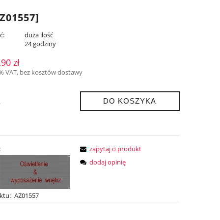
Z01557]
ć:
duża ilość
:
24 godziny
,90 zł
3% VAT, bez kosztów dostawy
DO KOSZYKA
.
:
zapytaj o produkt
dodaj opinię
ktu:
AZ01557