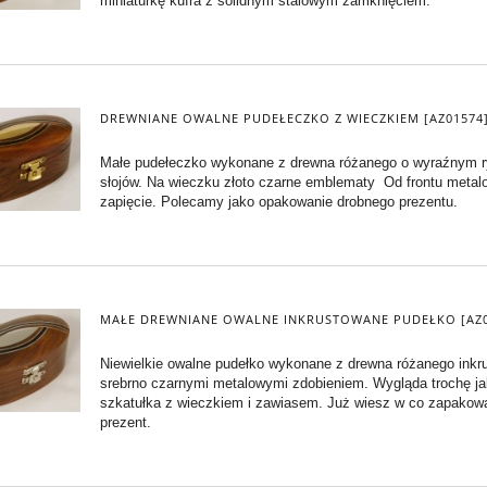
miniaturkę kufra z solidnym stalowym zamknięciem.
DREWNIANE OWALNE PUDEŁECZKO Z WIECZKIEM [AZ01574
Małe pudełeczko wykonane z drewna różanego o wyraźnym 
słojów. Na wieczku złoto czarne emblematy Od frontu metal
zapięcie. Polecamy jako opakowanie drobnego prezentu.
MAŁE DREWNIANE OWALNE INKRUSTOWANE PUDEŁKO [AZ0
Niewielkie owalne pudełko wykonane z drewna różanego ink
srebrno czarnymi metalowymi zdobieniem. Wygląda trochę j
szkatułka z wieczkiem i zawiasem. Już wiesz w co zapakow
prezent.