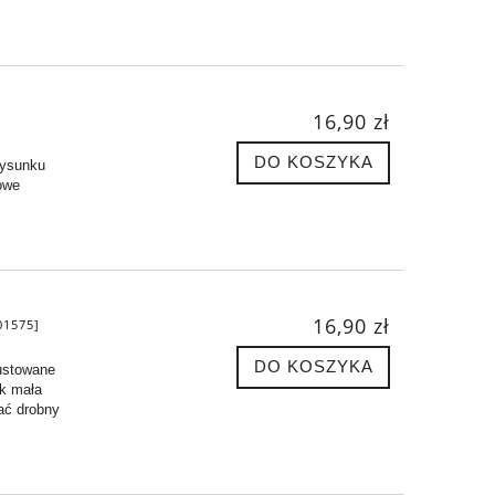
16,90 zł
]
DO KOSZYKA
rysunku
owe
16,90 zł
1575]
DO KOSZYKA
rustowane
ak mała
ać drobny