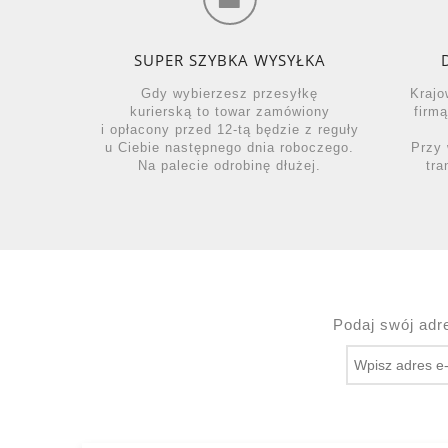
SUPER SZYBKA WYSYŁKA
Gdy wybierzesz przesyłkę
Krajo
kurierską to towar zamówiony
firm
i opłacony przed 12-tą będzie z reguły
u Ciebie następnego dnia roboczego.
Przy 
Na palecie odrobinę dłużej.
tra
Podaj swój adr