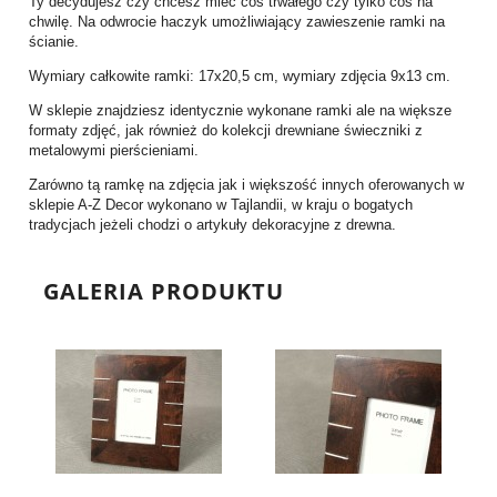
Ty decydujesz czy chcesz mieć coś trwałego czy tylko coś na
chwilę. Na odwrocie haczyk umożliwiający zawieszenie ramki na
ścianie.
Wymiary całkowite ramki: 17x20,5 cm, wymiary zdjęcia 9x13 cm.
W sklepie znajdziesz identycznie wykonane ramki ale na większe
formaty zdjęć, jak również do kolekcji drewniane świeczniki z
metalowymi pierścieniami.
Zarówno tą ramkę na zdjęcia jak i większość innych oferowanych w
sklepie A-Z Decor wykonano w Tajlandii, w kraju o bogatych
tradycjach jeżeli chodzi o artykuły dekoracyjne z drewna.
GALERIA PRODUKTU