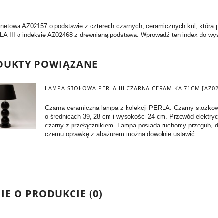
netowa AZ02157 o podstawie z czterech czarnych, ceramicznych kul, która 
A III o indeksie AZ02468 z drewnianą podstawą. Wprowadź ten index do wys
DUKTY POWIĄZANE
LAMPA STOŁOWA PERLA III CZARNA CERAMIKA 71CM [AZ02
Czarna ceramiczna lampa z kolekcji PERLA. Czarny stożko
o średnicach 39, 28 cm i wysokości 24 cm. Przewód elektry
czarny z przełącznikiem. Lampa posiada ruchomy przegub, d
czemu oprawkę z abażurem można dowolnie ustawić.
IE O PRODUKCIE (0)