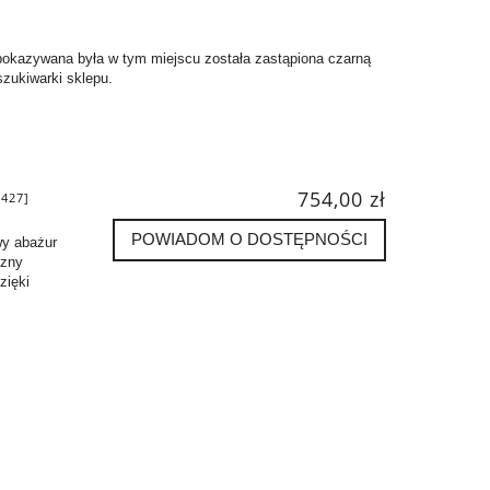
pokazywana była w tym miejscu została zastąpiona czarną
zukiwarki sklepu.
754,00 zł
427]
POWIADOM O DOSTĘPNOŚCI
wy abażur
czny
zięki