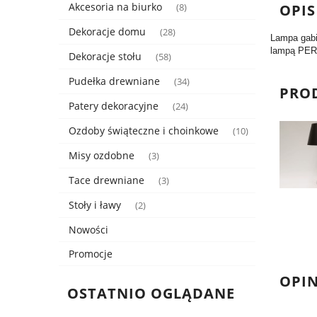
Akcesoria na biurko
OPIS
(8)
Dekoracje domu
(28)
Lampa gabi
lampą PERL
Dekoracje stołu
(58)
Pudełka drewniane
(34)
PRO
Patery dekoracyjne
(24)
Ozdoby świąteczne i choinkowe
(10)
Misy ozdobne
(3)
Tace drewniane
(3)
Stoły i ławy
(2)
Nowości
Promocje
OPIN
OSTATNIO OGLĄDANE