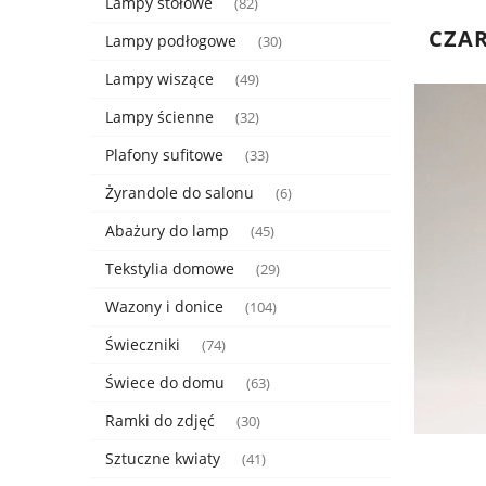
Lampy stołowe
(82)
CZAR
Lampy podłogowe
(30)
Lampy wiszące
(49)
Lampy ścienne
(32)
Plafony sufitowe
(33)
Żyrandole do salonu
(6)
Abażury do lamp
(45)
Tekstylia domowe
(29)
Wazony i donice
(104)
Świeczniki
(74)
Świece do domu
(63)
Ramki do zdjęć
(30)
Sztuczne kwiaty
(41)