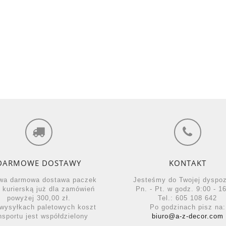
DARMOWE DOSTAWY
KONTAKT
wa darmowa dostawa paczek
Jesteśmy do Twojej dyspo
ą kurierską już dla zamówień
Pn. - Pt. w godz. 9:00 - 16
powyżej 300,00 zł.
Tel.: 605 108 642
wysyłkach paletowych koszt
Po godzinach pisz na:
nsportu jest współdzielony
biuro@a-z-decor.com