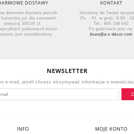
DARMOWE DOSTAWY
KONTAKT
wa darmowa dostawa paczek
Jesteśmy do Twojej dyspo
ą kurierską już dla zamówień
Pn. - Pt. w godz. 9:00 - 16
powyżej 300,00 zł.
Tel.: 605 108 642
wysyłkach paletowych koszt
Po godzinach pisz na:
nsportu jest współdzielony
biuro@a-z-decor.com
NEWSLETTER
es e-mail, jeżeli chcesz otrzymywać informacje o nowościac
Z
INFO
MOJE KONTO