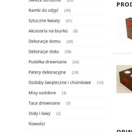
(63)
PRO
Ramki do zdjęć
(30)
Sztuczne kwiaty
(41)
Akcesoria na biurko
(8)
Dekoracje domu
(28)
Dekoracje stołu
(58)
Pudełka drewniane
(34)
Patery dekoracyjne
(24)
Ozdoby świąteczne i choinkowe
(10)
Misy ozdobne
(3)
Tace drewniane
(3)
Stoły i ławy
(2)
Nowości
OPIN