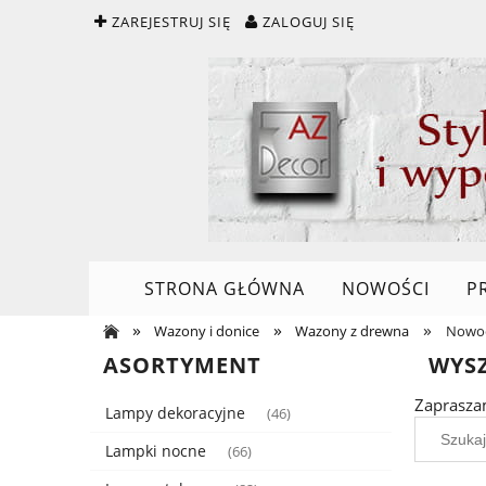
ZAREJESTRUJ SIĘ
ZALOGUJ SIĘ
STRONA GŁÓWNA
NOWOŚCI
P
»
»
»
Wazony i donice
Wazony z drewna
Nowoc
ASORTYMENT
WYS
Zaprasza
Lampy dekoracyjne
(46)
Lampki nocne
(66)