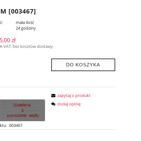
 [003467]
ć:
mała ilość
:
24 godziny
5,00 zł
3% VAT, bez kosztów dostawy
DO KOSZYKA
.
:
zapytaj o produkt
dodaj opinię
ktu:
003467