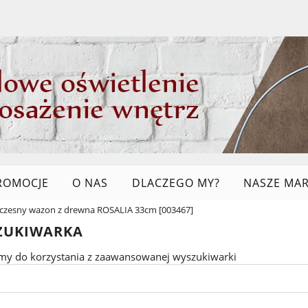
ROMOCJE
O NAS
DLACZEGO MY?
NASZE MAR
zesny wazon z drewna ROSALIA 33cm [003467]
LINKI
ZUKIWARKA
my do korzystania z zaawansowanej wyszukiwarki