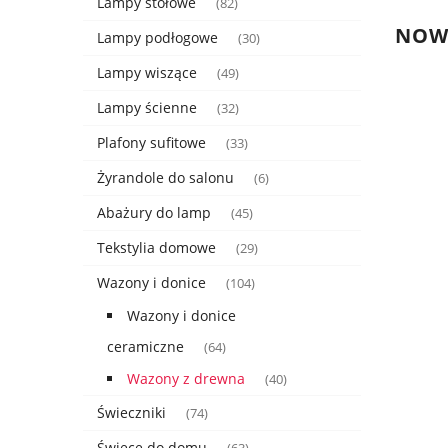
Lampy stołowe
(82)
NOWO
Lampy podłogowe
(30)
Lampy wiszące
(49)
Lampy ścienne
(32)
Plafony sufitowe
(33)
Żyrandole do salonu
(6)
Abażury do lamp
(45)
Tekstylia domowe
(29)
Wazony i donice
(104)
Wazony i donice
ceramiczne
(64)
Wazony z drewna
(40)
Świeczniki
(74)
Świece do domu