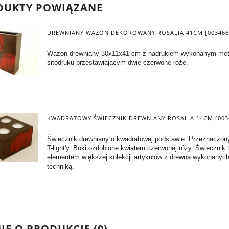
DUKTY POWIĄZANE
DREWNIANY WAZON DEKOROWANY ROSALIA 41CM [003466
Wazon drewniany 30x11x41 cm z nadrukiem wykonanym me
sitodruku przestawiającym dwie czerwone róże.
KWADRATOWY ŚWIECZNIK DREWNIANY ROSALIA 14CM [003
Świecznik drewniany o kwadratowej podstawie. Przeznaczony
T-light'y. Boki ozdobione kwiatem czerwonej róży. Świecznik t
elementem większej kolekcji artykułów z drewna wykonanyc
techniką.
IE O PRODUKCIE (0)