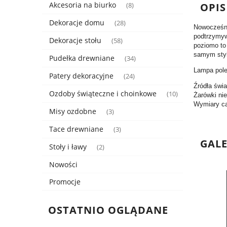
Akcesoria na biurko
OPIS
(8)
Dekoracje domu
(28)
Nowocześni
podtrzymyw
Dekoracje stołu
(58)
poziomo to 
samym styl
Pudełka drewniane
(34)
Lampa polec
Patery dekoracyjne
(24)
Źródła świa
Ozdoby świąteczne i choinkowe
(10)
Żarówki ni
Wymiary ca
Misy ozdobne
(3)
Tace drewniane
(3)
GAL
Stoły i ławy
(2)
Nowości
Promocje
OSTATNIO OGLĄDANE