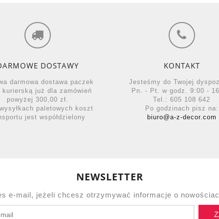
DARMOWE DOSTAWY
KONTAKT
wa darmowa dostawa paczek
Jesteśmy do Twojej dyspo
ą kurierską już dla zamówień
Pn. - Pt. w godz. 9:00 - 16
powyżej 300,00 zł.
Tel.: 605 108 642
wysyłkach paletowych koszt
Po godzinach pisz na:
nsportu jest współdzielony
biuro@a-z-decor.com
NEWSLETTER
es e-mail, jeżeli chcesz otrzymywać informacje o nowościac
Z