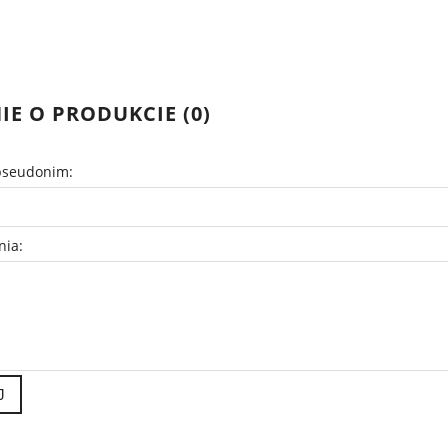
IE O PRODUKCIE (0)
pseudonim:
nia:
J