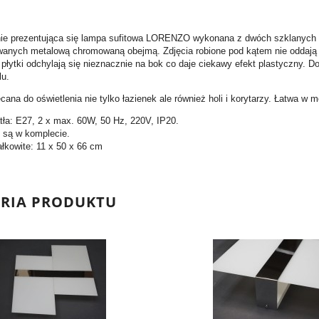
e prezentująca się lampa sufitowa LORENZO wykonana z dwóch szklanych z
anych metalową chromowaną obejmą. Zdjęcia robione pod kątem nie oddają k
płytki odchylają się nieznacznie na bok co daje ciekawy efekt plastyczny. 
u.
ana do oświetlenia nie tylko łazienek ale również holi i korytarzy. Łatwa 
tła: E27, 2 x max. 60W, 50 Hz, 220V, IP20.
e są w komplecie.
łkowite: 11 x 50 x 66 cm
ERIA PRODUKTU