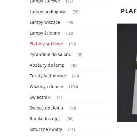
Lampy stołowe
(82)
PLAF
Lampy podłogowe
(30)
Lampy wiszące
(49)
Lampy ścienne
(32)
Plafony sufitowe
(33)
Żyrandole do salonu
(6)
Abażury do lamp
(45)
Tekstylia domowe
(29)
Wazony i donice
(104)
Świeczniki
(74)
Świece do domu
(63)
Ramki do zdjęć
(30)
Sztuczne kwiaty
(41)