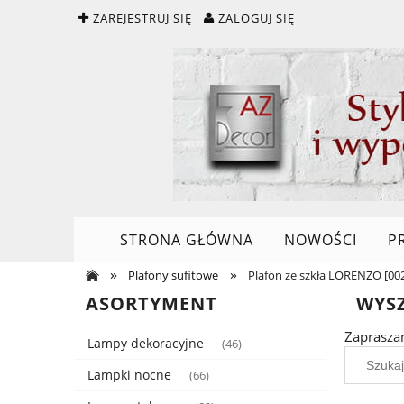
ZAREJESTRUJ SIĘ
ZALOGUJ SIĘ
STRONA GŁÓWNA
NOWOŚCI
P
»
»
Plafony sufitowe
Plafon ze szkła LORENZO [00
ASORTYMENT
WYS
Zaprasza
Lampy dekoracyjne
(46)
Lampki nocne
(66)