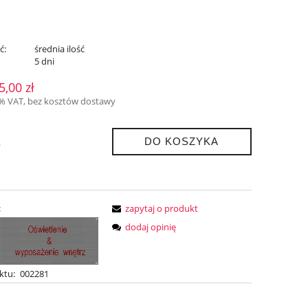
ć:
średnia ilość
:
5 dni
5,00 zł
3% VAT, bez kosztów dostawy
DO KOSZYKA
.
:
zapytaj o produkt
dodaj opinię
ktu:
002281