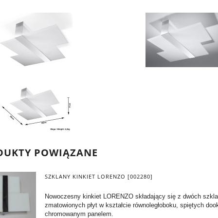
DUKTY POWIĄZANE
SZKLANY KINKIET LORENZO [002280]
Nowoczesny kinkiet LORENZO składający się z dwóch szkl
zmatowionych płyt w kształcie równoległoboku, spiętych doo
chromowanym panelem.