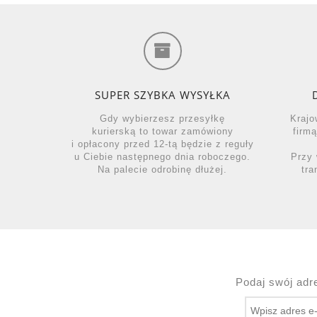
SUPER SZYBKA WYSYŁKA
Gdy wybierzesz przesyłkę
Krajo
kurierską to towar zamówiony
firm
i opłacony przed 12-tą będzie z reguły
u Ciebie następnego dnia roboczego.
Przy 
Na palecie odrobinę dłużej.
tra
Podaj swój adr