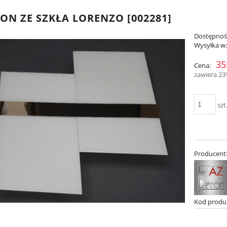
ON ZE SZKŁA LORENZO [002281]
Dostępnoś
Wysyłka w
35
Cena:
zawiera 2
szt
Producent
Kod produ